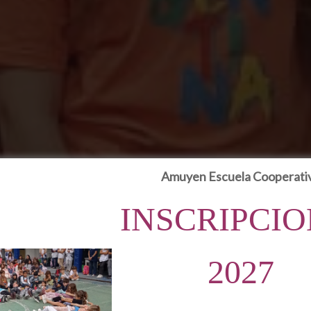
Amuyen Escuela Cooperati
 dos pilares fundamentales: el cooperativismo y el 
INSCRIPCIO
ocupación y un objetivo organizar la formación en
ar dio respuesta a esta inquietud y por eso a poc
 una Cooperativa Escolar.
2027