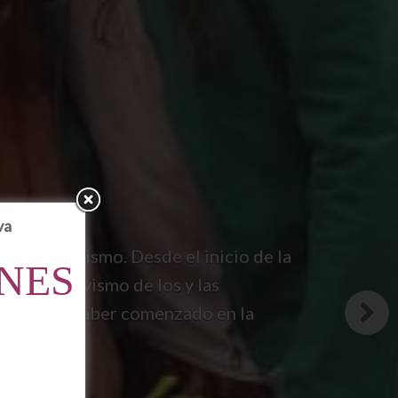
va
constructivismo. Desde el inicio de la
NES
 cooperativismo de los y las
os años de haber comenzado en la