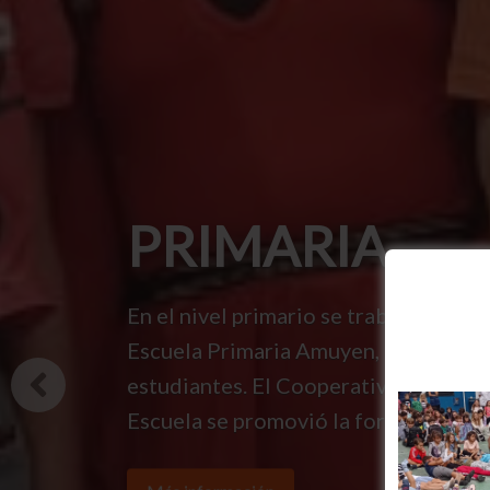
PRIMARIA
En el nivel primario se trabaja desde
Escuela Primaria Amuyen, fue una pre
estudiantes. El Cooperativismo Escol
Escuela se promovió la formación de
Más información