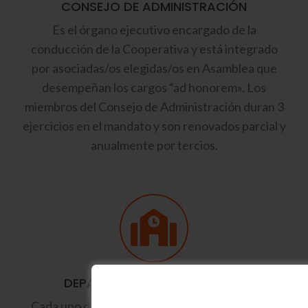
CONSEJO DE ADMINISTRACIÓN
Es el órgano ejecutivo encargado de la
conducción de la Cooperativa y está integrado
por asociadas/os elegidas/os en Asamblea que
desempeñan los cargos “ad honorem». Los
miembros del Consejo de Administración duran 3
ejercicios en el mandato y son renovados parcial y
anualmente por tercios.
DEPARTAMENTOS DE ESCUELA
Cada uno de los Niveles de enseñanza tiene su