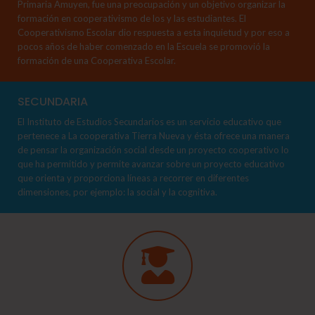
Primaria Amuyen, fue una preocupación y un objetivo organizar la
formación en cooperativismo de los y las estudiantes. El
Cooperativismo Escolar dio respuesta a esta inquietud y por eso a
pocos años de haber comenzado en la Escuela se promovió la
formación de una Cooperativa Escolar.
SECUNDARIA
El Instituto de Estudios Secundarios es un servicio educativo que
pertenece a La cooperativa Tierra Nueva y ésta ofrece una manera
de pensar la organización social desde un proyecto cooperativo lo
que ha permitido y permite avanzar sobre un proyecto educativo
que orienta y proporciona líneas a recorrer en diferentes
dimensiones, por ejemplo: la social y la cognitiva.